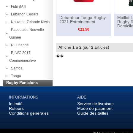
Fidji BATI
Lebanon Cedars
Debardeur Tonga Rugby
Maillot
2021 Entrainement
Rugby 
Nouvelle-Zelande Kiwis
Domicil
€21.50
Papouasie Nouvelle
Guinee
RLI Irlande
Affiche
à
(sur
articles)
1
2
2
RLWC 2017
��
Commemorative
Samoa
Tonga
Rugby Pantalons
INFORMATIONS
AIDE
Intimité
Service de livraison
Retours
Mode de paiement
Conditions générales
Guide des tailles