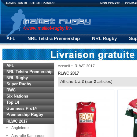
CAMISETAS DE FUTBOL BARATAS
MON COMPTE
COMMA
AFL
NRL Telstra Premiership
NRL Rugby
Sup
Premiership Rugby
RLWC 2017
Rugby Pantalons
AFL
Accueil
:: RLWC 2017
NRL Telstra Premiership
RLWC 2017
NRL Rugby
Affiche
à
(sur
articles)
1
2
2
Super Rugby
RWC
Six Nations
Top 14
Guinness Pro14
Premiership Rugby
RLWC 2017
Angleterre
Australie Kangaroos