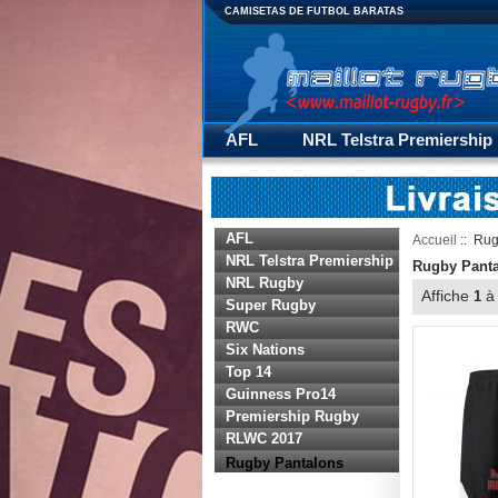
CAMISETAS DE FUTBOL BARATAS
AFL
NRL Telstra Premiership
Premiership Rugby
RLWC 20
AFL
Accueil
:: Rug
NRL Telstra Premiership
Rugby Pant
NRL Rugby
Affiche
1
Super Rugby
RWC
Six Nations
Top 14
Guinness Pro14
Premiership Rugby
RLWC 2017
Rugby Pantalons