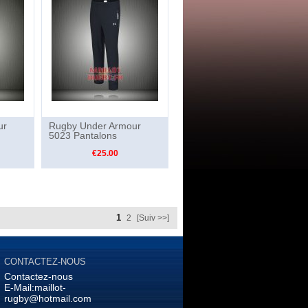
ur
Rugby Under Armour
5023 Pantalons
€25.00
1
2
[Suiv >>]
CONTACTEZ-NOUS
Contactez-nous
E-Mail:
maillot-
rugby@hotmail.com