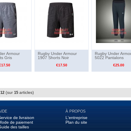
der Armour
Rugby Under Armour
Rugby Under Armo
ts Gris
1907 Shorts Noir
5022 Pantalons
€17.50
€17.50
€25.00
à
(sur
articles)
12
15
AIDE
À PROPOS
Service de livraison
L'entreprise
Mode de paiement
Plan du site
Guide des tailles