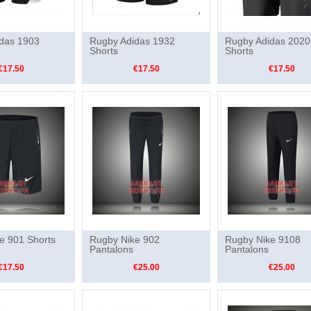
das 1903
Rugby Adidas 1932
Rugby Adidas 2020
Shorts
Shorts
€17.50
€17.50
€17.50
e 901 Shorts
Rugby Nike 902
Rugby Nike 9108
Pantalons
Pantalons
€17.50
€25.00
€25.00