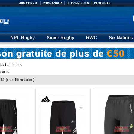
MON COMPTE
COMMANDER
SE CONNECTER
REGISTRAR
NRL Rugby
Super Rugby
RWC
Six Nations
17
Rugby Pantalons
by Pantalons
alons
à
(sur
articles)
12
15