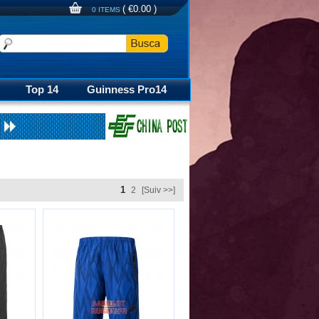
(
€0.00
)
0 ITEMS
Top 14
Guinness Pro14
1
2
[Suiv >>]