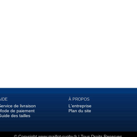
AIDE
À PROPOS
Service de livraison
L'entreprise
Mode de paiement
Plan du site
Guide des tailles
© Copyright
www.maillot-rugby.fr
| Tous Droits Reserves.