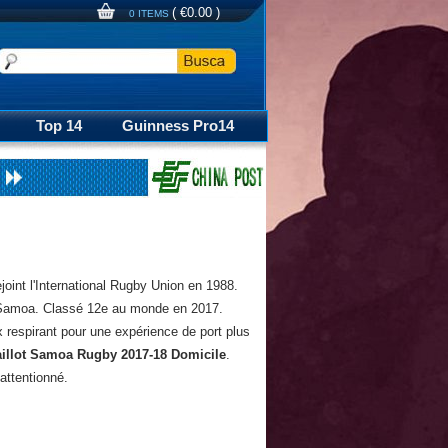
(
€0.00
)
0 ITEMS
Top 14
Guinness Pro14
oint l'International Rugby Union en 1988.
e Samoa. Classé 12e au monde en 2017.
x respirant pour une expérience de port plus
illot Samoa Rugby 2017-18 Domicile
.
attentionné.