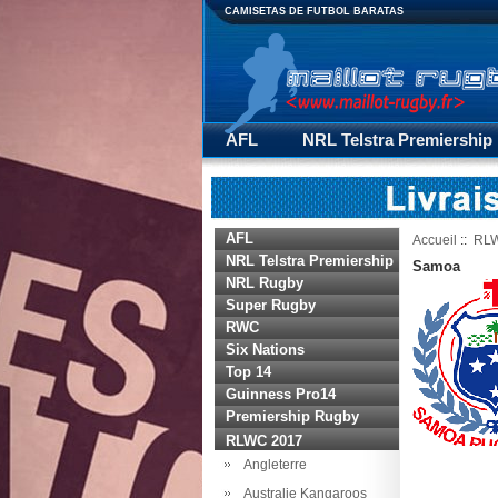
CAMISETAS DE FUTBOL BARATAS
AFL
NRL Telstra Premiership
Premiership Rugby
RLWC 20
AFL
Accueil
::
RLW
NRL Telstra Premiership
Samoa
NRL Rugby
Super Rugby
RWC
Six Nations
Top 14
Guinness Pro14
Premiership Rugby
RLWC 2017
Angleterre
Australie Kangaroos