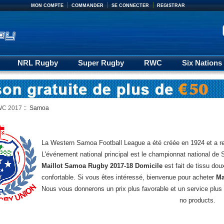
MON COMPTE
COMMANDER
SE CONNECTER
REGISTRAR
NRL Rugby
Super Rugby
RWC
Six Nations
17
Rugby Pantalons
C 2017
:: Samoa
La Western Samoa Football League a été créée en 1924 et a rej
L'événement national principal est le championnat national d
Maillot Samoa Rugby 2017-18 Domicile
est fait de tissu dou
confortable. Si vous êtes intéressé, bienvenue pour acheter
Ma
Nous vous donnerons un prix plus favorable et un service plus 
no products.