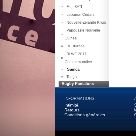
Fidji BATI
Lebanon Cedars
Nouvelle-Zelande Kiwis
Papouasie Nouvelle
Guinee
RLI Irlande
RLWC 2017
Commemorative
Samoa
Tonga
Rugby Pantalons
INFORMATIONS
Intimité
Retours
Conditions générales